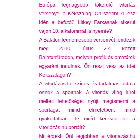
Európa legnagyobb tókerülő vitorlás
versenye, a Kékszalag. Ön szerint ki lesz
idén a befutó? Litkey Farkasnak sikerül
vajon 10. alkalommal is nyernie?
A Balaton legnemesebb versenyét rendezik
meg 2010. július 2-4. között
Balatonfüreden, melyen profik és amatőrök
egyaránt indulnak. Ön részt vesz az idei
Kékszalagon?
A vitorlázás.hu színes és tartalmas oldala
ennek a sportnak. A vitorlás világ hírei
mellett lehetőséget nyújt megismerni a
sportágat mind elméletben, mind
gyakorlatban. Te miért keresed fel a
vitorlázás.hu portált?
Mi érdekli Önt legjobban a vitorlázás.hu