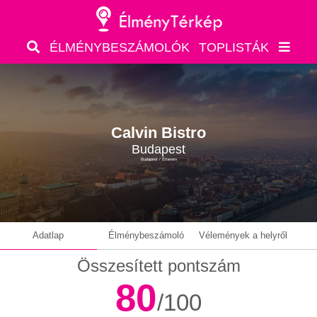
ÉLMÉNYBESZÁMOLÓK
TOPLISTÁK
Calvin Bistro
Budapest
Budapest / Étterem
Adatlap
Élménybeszámoló
Vélemények a helyről
Összesített pontszám
80
/100