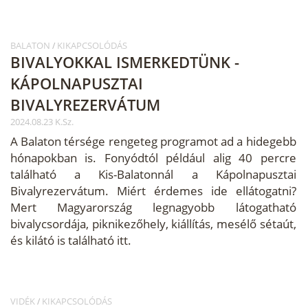
BALATON
KIKAPCSOLÓDÁS
/
BIVALYOKKAL ISMERKEDTÜNK -
KÁPOLNAPUSZTAI
BIVALYREZERVÁTUM
2024.08.23 K.Sz.
A Balaton térsége rengeteg programot ad a hidegebb
hónapokban is. Fonyódtól például alig 40 percre
található a Kis-Balatonnál a Kápolnapusztai
Bivalyrezervátum. Miért érdemes ide ellátogatni?
Mert Magyarország legnagyobb látogatható
bivalycsordája, piknikezőhely, kiállítás, mesélő sétaút,
és kilátó is található itt.
VIDÉK
KIKAPCSOLÓDÁS
/