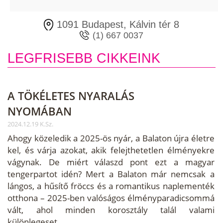
1091 Budapest, Kálvin tér 8
(1) 667 0037
LEGFRISEBB CIKKEINK
A TÖKÉLETES NYARALÁS
NYOMÁBAN
2024.12.19 K.Sz.
Ahogy közeledik a 2025-ös nyár, a Balaton újra életre
kel, és várja azokat, akik felejthetetlen élményekre
vágynak. De miért válaszd pont ezt a magyar
tengerpartot idén? Mert a Balaton már nemcsak a
lángos, a hűsítő fröccs és a romantikus naplementék
otthona – 2025-ben valóságos élményparadicsommá
vált, ahol minden korosztály talál valami
különlegeset.