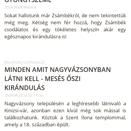
2024.09.09 Bettina
Sokat hallotunk már Zsámbékról, de nem tekintettük
még meg. Kétség nem fér hozzá, hogy Zsámbék
csodálatos és egy tökéletes helyszín akár egy
egésznapos kirándulásra is!
BALATON
LÁTNIVALÓ
/
MINDEN AMIT NAGYVÁZSONYBAN
LÁTNI KELL - MESÉS ŐSZI
KIRÁNDULÁS
2024.08.23 Sz.Sz. / K.Sz.
Nagyvázsony településén a leghíresebb látnivaló a
Kinizsi-vár, azonban ezen kívül még sok mással is
találkozhatunk. Köztük a Szent Ilona templommal,
amely a 18. században épült.