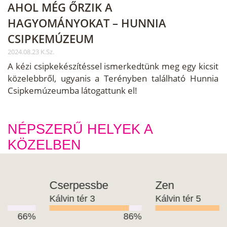
AHOL MÉG ŐRZIK A
HAGYOMÁNYOKAT – HUNNIA
CSIPKEMÚZEUM
2024.08.23 K.Sz.
A kézi csipkekészítéssel ismerkedtünk meg egy kicsit
közelebbről, ugyanis a Terényben található Hunnia
Csipkemúzeumba látogattunk el!
NÉPSZERŰ HELYEK A
KÖZELBEN
a
Cserpessbe
Zen
Kálvin tér 3
Kálvin tér 5
%
86%
NAN%